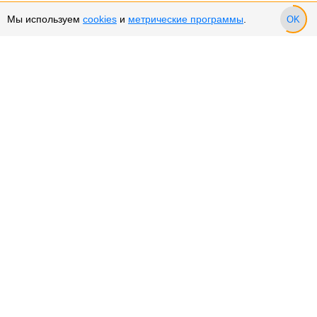
Мы используем
cookies
и
метрические программы
.
OK
Сервис и поддержка
Оплата частями
Подарочные сертификаты
Возврат и обмен товара
Возврат денежных средств
Использование Cookies
Рекомендательные технологии
Политика конфиденциальности
О компании
О нас