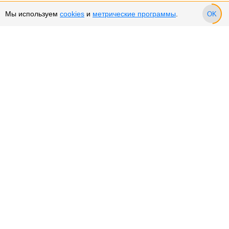
Мы используем
cookies
и
метрические программы
.
OK
Сервис и поддержка
Оплата частями
Подарочные сертификаты
Возврат и обмен товара
Возврат денежных средств
Использование Cookies
Рекомендательные технологии
Политика конфиденциальности
О компании
О нас