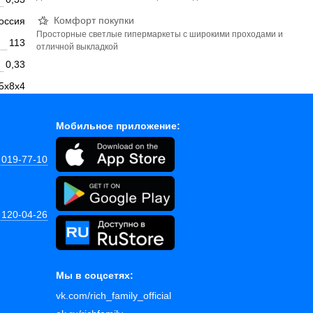
Комфорт покупки
оссия
Просторные светлые гипермаркеты с широкими проходами и
113
отличной выкладкой
0,33
5х8х4
Мобильное приложение:
 019-77-10
 120-04-26
Мы в соцсетях:
vk.com/rich_family_official