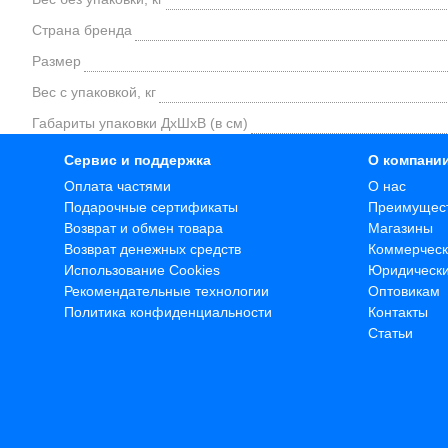
Страна бренда
Размер
Вес с упаковкой, кг
Габариты упаковки ДхШхВ (в см)
Сервис и поддержка
О компани
Оплата частями
О нас
Подарочные сертификаты
Преимущес
Возврат и обмен товара
Магазины
Возврат денежных средств
Коммерческ
Использование Cookies
Юридическ
Рекомендательные технологии
Оптовикам
Политика конфиденциальности
Контакты
Статьи