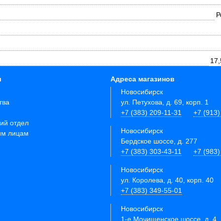
Р
17,
и
Адреса магазинов
Новосибирск
тва
ул. Петухова, д. 69, корп. 1
+7 (383) 209-11-31
+7 (913)
ий отдел
Новосибирск
им лицам
Бердское шоссе, д. 277
+7 (383) 303-43-11
+7 (983)
Новосибирск
ул. Королева, д. 40, корп. 40
+7 (383) 349-55-01
Новосибирск
1-е Мочищенское шоссе, д. 4