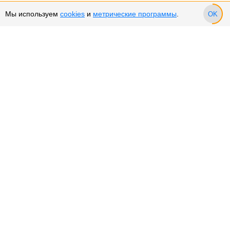
Мы используем
cookies
и
метрические программы
.
OK
Сервис и поддержка
Оплата частями
Подарочные сертификаты
Возврат и обмен товара
Возврат денежных средств
Использование Cookies
Рекомендательные технологии
Политика конфиденциальности
О компании
О нас