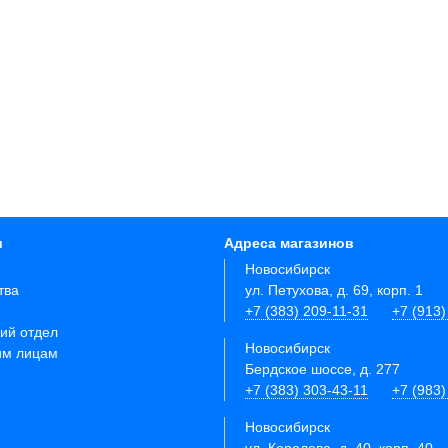
и
Адреса магазинов
Новосибирск
тва
ул. Петухова, д. 69, корп. 1
+7 (383) 209-11-31
+7 (913)
ий отдел
Новосибирск
им лицам
Бердское шоссе, д. 277
+7 (383) 303-43-11
+7 (983)
Новосибирск