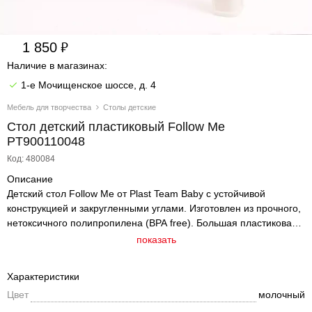
1 850
Наличие в магазинах:
1-е Мочищенское шоссе, д. 4
Мебель для творчества
Столы детские
Стол детский пластиковый Follow Me
PT900110048
Код: 480084
Описание
Детский стол Follow Me от Plast Team Baby с устойчивой
конструкцией и закругленными углами. Изготовлен из прочного,
нетоксичного полипропилена (BPA free). Большая пластиковая
столешница подходит для рисования, лепки из пластилина и
показать
игр с песком. Легко отмывается от красок, пластилина и еды за
секунды. Не впитывает запахи. Оптимальная высота для
Характеристики
комфортных занятий за столом для детей от 1 до 7 лет. Ребенок
Цвет
молочный
может сам передвигать свой столик и легко переносить из
комнаты в комнату. Максимальная нагрузка 50 кг.