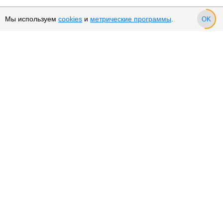
Мы используем
cookies
и
метрические программы
.
OK
Сервис и поддержка
Оплата частями
Подарочные сертификаты
Возврат и обмен товара
Возврат денежных средств
Использование Cookies
Рекомендательные технологии
Политика конфиденциальности