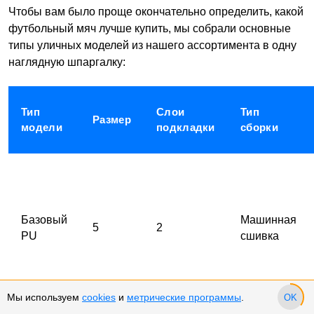
Чтобы вам было проще окончательно определить, какой
футбольный мяч лучше купить, мы собрали основные
типы уличных моделей из нашего ассортимента в одну
наглядную шпаргалку:
Тип
Слои
Тип
Размер
модели
подкладки
сборки
Базовый
Машинная
5
2
PU
сшивка
Мы используем
cookies
и
метрические программы
.
OK